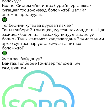
болох уу?
Болно. Систем үйлчилгээ бүрийн үргэлжлэх
хугацааг тооцож үзээд боломжтой цагийг
автоматаар харуулна.
Төлбөрийн хугацаа дуусвал яах вэ?
Таны төлбөрийн хугацаа дууссан тохиолдолд: - Цаг
захиалах болон цаг нэмэх функцууд идэвхгүй
болно - Таны мэдээлэл хадгалагдана Үйлчилгээний
эрхээ сунгаснаар үргэлжүүлэн ашиглах
боломжтой.
Хямдрал байдаг уу?
Байгаа. Төлбөрөө 1 жилээр төлөхөд 15%
хямдралтай.