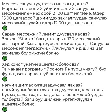
Мессеж сануулгууд хэзээ илгээгддэг вэ?
Маргааш өглөөний үйлчилгээний сануулах
мессежийг өмнөх орой 21:00 цагт илгээнэ. Өдөр
15:00 цагаас хойш хийгдэх захиалгуудын сануулах
мессежийг тухайн өдөр 12:00 цагт илгээнэ.
Сарын мессежний лимит дуусвал яах вэ?
Зөвхөн “Starter” багц нь сарын 120 мессежний
хязгаартай. Хязгаарт хүрсэн тохиолдолд: - Сануулах
мессеж илгээгдэхгүй. - Үйлчлүүлэгчид шинэ цаг
захиалах боломжгүй болно.
Хэд хоног үнэгүй ашиглаж болох вэ?
Та манай програмыг 7 хоногийн турш үнэгүй, бүх
функц хязгаарлалтгүй ашиглах боломжтой.
Үнэгүй ашиглах хугацаадуусвал яах вэ?
Үнэгүй хувилбарын хугацаа дууссаны дараа таны
бүх мэдээлэл хадгалагдана. Та боломжтой үедээ
төлбөртэй багц руу шилжин үргэлжлүүлэн
ашиглаж болно.