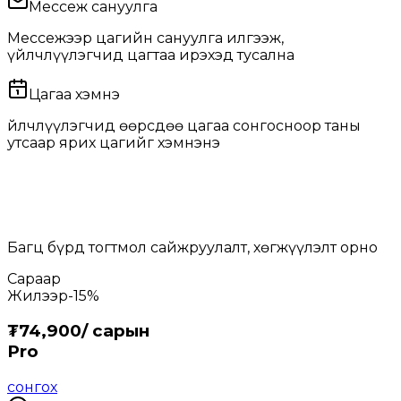
Мессеж сануулга
Мессежээр цагийн сануулга илгээж,
үйлчлүүлэгчид цагтаа ирэхэд тусална
Цагаа хэмнэ
Үйлчлүүлэгчид өөрсдөө цагаа сонгосноор таны
утсаар ярих цагийг хэмнэнэ
Таны бизнест тохирох төлбөрийн
сонголт
Багц бүрд тогтмол сайжруулалт, хөгжүүлэлт орно
Сараар
Жилээр
-15%
₮
74,900
/
сарын
Pro
сонгох