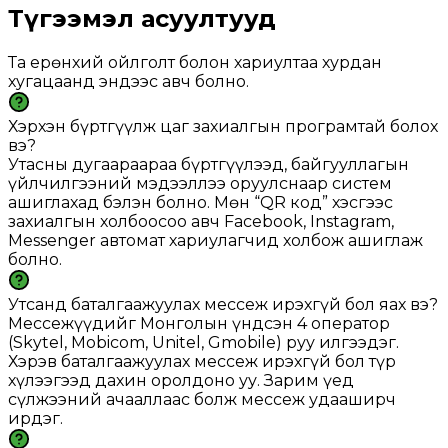
Түгээмэл асуултууд
Та ерөнхий ойлголт болон хариултаа хурдан
хугацаанд эндээс авч болно.
Хэрхэн бүртгүүлж цаг захиалгын програмтай болох
вэ?
Утасны дугаараараа бүртгүүлээд, байгууллагын
үйлчилгээний мэдээллээ оруулснаар систем
ашиглахад бэлэн болно. Мөн “QR код” хэсгээс
захиалгын холбоосоо авч Facebook, Instagram,
Messenger автомат хариулагчид холбож ашиглаж
болно.
Утсанд баталгаажуулах мессеж ирэхгүй бол яах вэ?
Мессежүүдийг Монголын үндсэн 4 оператор
(Skytel, Mobicom, Unitel, Gmobile) руу илгээдэг.
Хэрэв баталгаажуулах мессеж ирэхгүй бол түр
хүлээгээд дахин оролдоно уу. Зарим үед
сүлжээний ачааллаас болж мессеж удааширч
ирдэг.