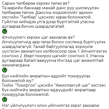
Сарын төлбөрөө хэрхэн төлөх вэ?
Та өөрийн банкаар манай данс руу шилжүүлэн
төлбөрөө төлнө. Дансны мэдээллийг админ
хэсгийн “Төлбөр” цэснээс харах боломжтой.
Гүйлгээ хийхдээ утга дээр бүртгэлтэй утасны
дугаараа бичих шаардлагатай.
Үйлчлүүлэгч хэрхэн цаг захиалах вэ?
Үйлчлүүлэгчид app татах болон системд бүртгүүлэх
шаардлагагүй. Танай байгууллагад зориулж
үүсгэсэн захиалгын холбоосоор орж: 1. Үйлчилгээгээ
сонгоно 2. Өөрт тохирох цагийг сонгоно 3. Утасны
дугаараар баталгаажуулна Ингээд цаг амжилттай
захиалагдана.
Бүх нийтийн амралтын өдрийг тохируулах
боломжтой юу?
Тийм. “Тохиргоо” цэсийн “Ажиллахгүй цаг” хэсгээс
бүх нийтийн амралтын өдрүүдийг амралтаар
тохируулах боломжтой.
Нэг үйлчлүүлэгч олон үйлчилгээ зэрэг захиалж