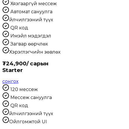
Хязгааргүй мессеж
Автомат сануулга
Үйлчилгээний түүх
QR код
Имэйл мэдэгдэл
Загвар өөрчлөх
Хэрэглэгчийн зөвлөх
₮
24,900
/
сарын
Starter
сонгох
120 мессеж
Мессеж сануулга
QR код
Үйлчилгээний түүх
Ойлгомжтой UI