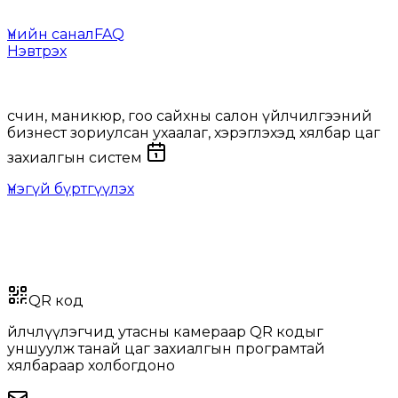
Үнийн санал
FAQ
Нэвтрэх
Захиалгаа автоматжуул
орлогоо өсгө
Үсчин, маникюр, гоо сайхны салон үйлчилгээний
бизнест зориулсан ухаалаг, хэрэглэхэд хялбар цаг
захиалгын систем
Үнэгүй бүртгүүлэх
Цаг захиалгыг ухаалаг, хялбар
болгоё
QR код
Үйлчлүүлэгчид утасны камераар QR кодыг
уншуулж танай цаг захиалгын програмтай
хялбараар холбогдоно